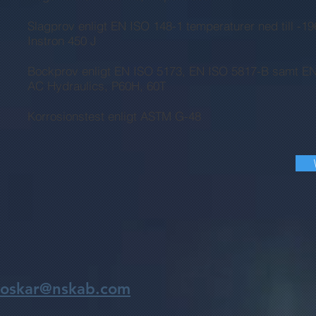
Slagprov enligt EN ISO 148-1 temperaturer ned till -1
Instron 450 J
Bockprov enligt EN ISO 5173, EN ISO 5817-B samt E
AC Hydraulics, P60H, 60T
Korrosionstest enligt ASTM G-48
oskar@nskab.com