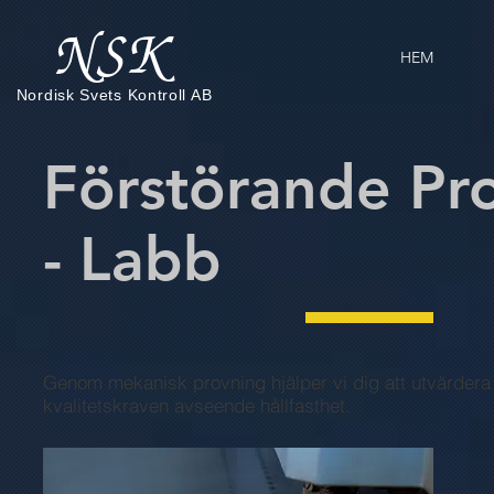
NSK
HEM
Nordisk Svets Kontroll AB
Förstörande Pr
- Labb
Genom mekanisk provning hjälper vi dig att utvärdera 
kvalitetskraven avseende hållfasthet.