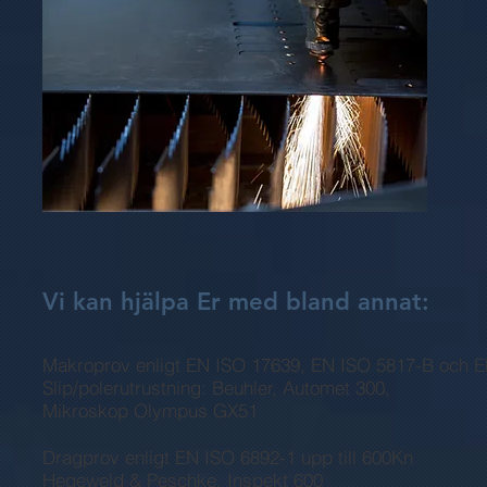
Vi kan hjälpa Er med bland annat:
Makroprov enligt EN ISO 17639, EN ISO 5817-B och 
Slip/polerutrustning: Beuhler, Automet 300,
Mikroskop Olympus GX51
Dragprov enligt EN ISO 6892-1 upp till 600Kn
Hegeweld & Peschke, Inspekt 600