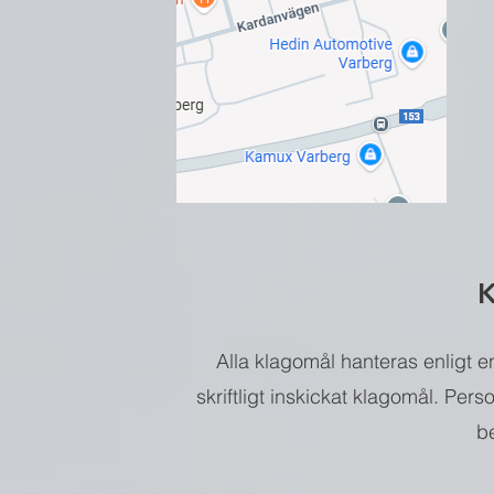
K
Alla klagomål hanteras enligt e
skriftligt inskickat klagomål.
Perso
b