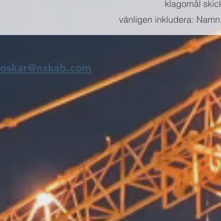
klagomål skick
vänligen inkludera: Namn,
oskar@nskab.com