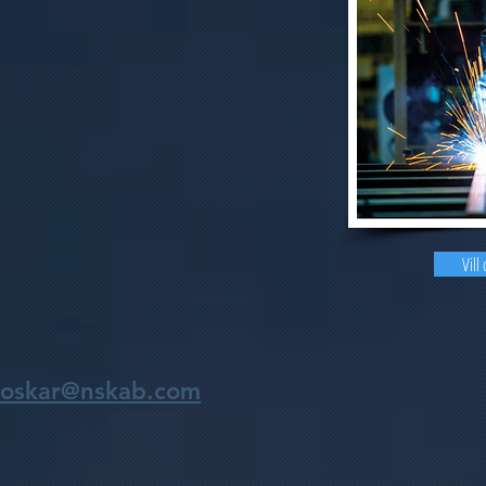
Vill
oskar@nskab.com