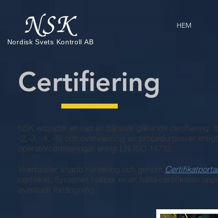
NSK
HEM
Nordisk Svets Kontroll AB
Certifiering
NSK erbjuder en rad av tjänster gällande certifiering.
-2,-3, -4, -5) och övervakning av procedurprover enli
operatörcertifieringar enligt EN ISO 14732.
Vi erbjuder snabb hantering och genom
Certifikatporta
certifikat. Systemet hjälper er att hålla certifikaten u
eventuell förlängning.